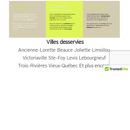
Villes desservies
Ancienne-Lorette
Beauce
Joliette
Limoilou
Victoriaville
Ste-Foy
Levis
Lebourgneuf
Trois-Rivières
Vieux-Québec
Et plus encore...